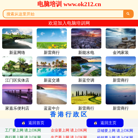
电脑培训 www.ok212.cn

欢迎加入电脑培训网
新蓝网络
新雷商行
新能水电
金鸿家装
江门区实体店
新蓝交通
新蓝空调
新雷商行
家嘉乐便利店
蓝蓝中介
新雷商行
新雷商行
香港行政区
返回首页
返回主页
工厂要上网 请上OK网
企业要上网 请上OK网
店铺要上网 请上OK网
商行要上网 请上OK网
生产要上网 请上OK网
科技要上网 请上OK网