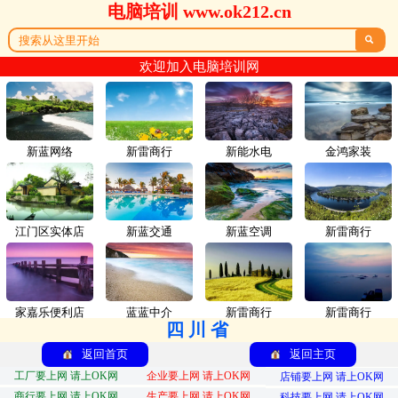
电脑培训 www.ok212.cn

欢迎加入电脑培训网
新蓝网络
新雷商行
新能水电
金鸿家装
江门区实体店
新蓝交通
新蓝空调
新雷商行
家嘉乐便利店
蓝蓝中介
新雷商行
新雷商行
四川省
返回首页
返回主页
工厂要上网 请上OK网
企业要上网 请上OK网
店铺要上网 请上OK网
商行要上网 请上OK网
生产要上网 请上OK网
科技要上网 请上OK网