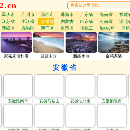
.cn
重庆市
广州市
深圳市
珠海市
广东省
海南省
福建
江苏省
浙江省
安徽省
内蒙古
山东省
河南省
湖北
新疆区
香港区
澳门区
台湾省
招找工
加OK网
导航
家嘉乐便利店
蓝蓝中介
新能水电
金鸿家装
安徽省
安徽淮南市
安徽马鞍山
安徽淮北市
安徽铜陵市