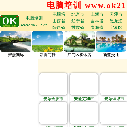
电脑培训 www.ok212
电脑培
北京市
上海市
天津市
电脑培训
山西省
辽宁省
吉林省
黑龙江
www.ok212.cn
陕西省
甘肃省
青海省
宁夏区
新雷商行
江门区实体店
新蓝交通
新蓝网络
安徽合肥市
安徽芜湖市
安徽蚌埠市