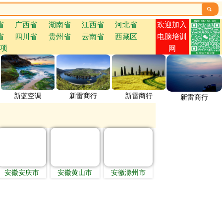

欢迎加入
省
广西省
湖南省
江西省
河北省
省
四川省
贵州省
云南省
西藏区
电脑培训
项
网
新蓝空调
新雷商行
新雷商行
新雷商行
安徽安庆市
安徽黄山市
安徽滁州市