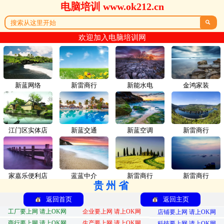
电脑培训 www.ok212.cn

欢迎加入电脑培训网
新蓝网络
新雷商行
新能水电
金鸿家装
江门区实体店
新蓝交通
新蓝空调
新雷商行
家嘉乐便利店
蓝蓝中介
新雷商行
新雷商行
贵州省
返回首页
返回主页
工厂要上网 请上OK网
企业要上网 请上OK网
店铺要上网 请上OK网
商行要上网 请上OK网
生产要上网 请上OK网
科技要上网 请上OK网