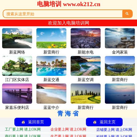
电脑培训 www.ok212.cn

欢迎加入电脑培训网
新蓝网络
新雷商行
新能水电
金鸿家装
江门区实体店
新蓝交通
新蓝空调
新雷商行
家嘉乐便利店
蓝蓝中介
新雷商行
新雷商行
青海省
返回首页
返回主页
工厂要上网 请上OK网
企业要上网 请上OK网
店铺要上网 请上OK网
商行要上网 请上OK网
生产要上网 请上OK网
科技要上网 请上OK网