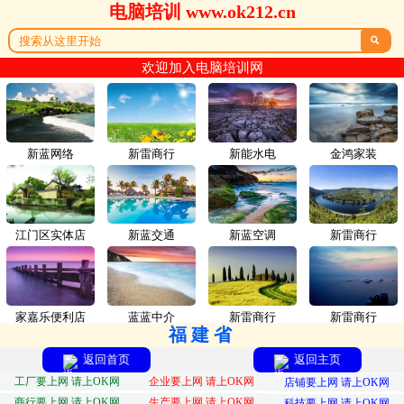
电脑培训 www.ok212.cn

欢迎加入电脑培训网
新蓝网络
新雷商行
新能水电
金鸿家装
江门区实体店
新蓝交通
新蓝空调
新雷商行
家嘉乐便利店
蓝蓝中介
新雷商行
新雷商行
福建省
返回首页
返回主页
工厂要上网 请上OK网
企业要上网 请上OK网
店铺要上网 请上OK网
商行要上网 请上OK网
生产要上网 请上OK网
科技要上网 请上OK网