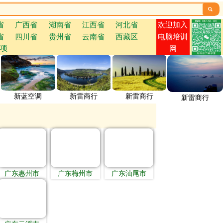

欢迎加入
省
广西省
湖南省
江西省
河北省
省
四川省
贵州省
云南省
西藏区
电脑培训
项
网
新蓝空调
新雷商行
新雷商行
新雷商行
广东惠州市
广东梅州市
广东汕尾市