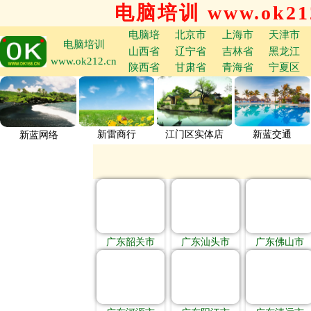
电脑培训 www.ok212
电脑培
北京市
上海市
天津市
电脑培训
山西省
辽宁省
吉林省
黑龙江
www.ok212.cn
陕西省
甘肃省
青海省
宁夏区
新雷商行
江门区实体店
新蓝交通
新蓝网络
广东韶关市
广东汕头市
广东佛山市