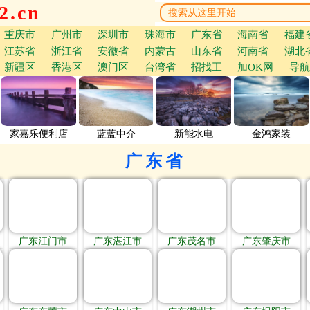
.cn
重庆市
广州市
深圳市
珠海市
广东省
海南省
福建
江苏省
浙江省
安徽省
内蒙古
山东省
河南省
湖北
新疆区
香港区
澳门区
台湾省
招找工
加OK网
导航
家嘉乐便利店
蓝蓝中介
新能水电
金鸿家装
广东省
广东江门市
广东湛江市
广东茂名市
广东肇庆市