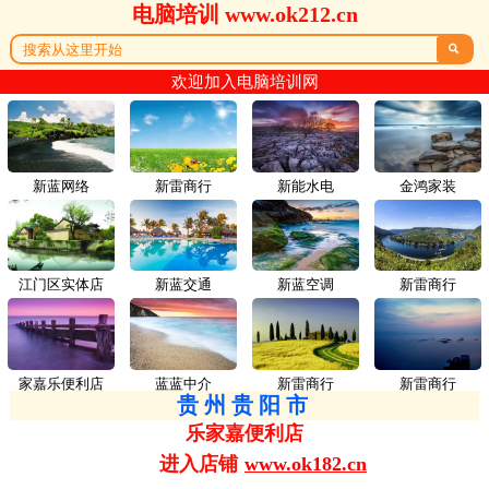
电脑培训 www.ok212.cn

欢迎加入电脑培训网
新蓝网络
新雷商行
新能水电
金鸿家装
江门区实体店
新蓝交通
新蓝空调
新雷商行
家嘉乐便利店
蓝蓝中介
新雷商行
新雷商行
贵州贵阳市
乐家嘉便利店
进入店铺
www.ok182.cn