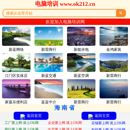
电脑培训 www.ok212.cn

欢迎加入电脑培训网
新蓝网络
新雷商行
新能水电
金鸿家装
江门区实体店
新蓝交通
新蓝空调
新雷商行
家嘉乐便利店
蓝蓝中介
新雷商行
新雷商行
海南省
返回首页
返回主页
工厂要上网 请上OK网
企业要上网 请上OK网
店铺要上网 请上OK网
商行要上网 请上OK网
生产要上网 请上OK网
科技要上网 请上OK网