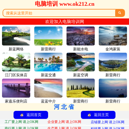
电脑培训 www.ok212.cn

欢迎加入电脑培训网
新蓝网络
新雷商行
新能水电
金鸿家装
江门区实体店
新蓝交通
新蓝空调
新雷商行
家嘉乐便利店
蓝蓝中介
新雷商行
新雷商行
河北省
返回首页
返回主页
工厂要上网 请上OK网
企业要上网 请上OK网
店铺要上网 请上OK网
商行要上网 请上OK网
生产要上网 请上OK网
科技要上网 请上OK网