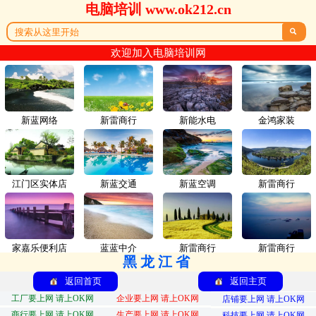
电脑培训 www.ok212.cn

欢迎加入电脑培训网
新蓝网络
新雷商行
新能水电
金鸿家装
江门区实体店
新蓝交通
新蓝空调
新雷商行
家嘉乐便利店
蓝蓝中介
新雷商行
新雷商行
黑龙江省
返回首页
返回主页
工厂要上网 请上OK网
企业要上网 请上OK网
店铺要上网 请上OK网
商行要上网 请上OK网
生产要上网 请上OK网
科技要上网 请上OK网