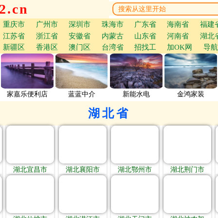
.cn
重庆市
广州市
深圳市
珠海市
广东省
海南省
福建
江苏省
浙江省
安徽省
内蒙古
山东省
河南省
湖北
新疆区
香港区
澳门区
台湾省
招找工
加OK网
导航
家嘉乐便利店
蓝蓝中介
新能水电
金鸿家装
湖北省
湖北宜昌市
湖北襄阳市
湖北鄂州市
湖北荆门市