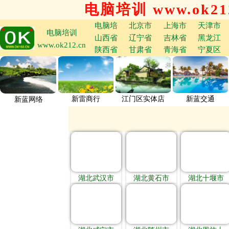
电脑培训 www.ok212
电脑培
北京市
上海市
天津市
电脑培训
山西省
辽宁省
吉林省
黑龙江
www.ok212.cn
陕西省
甘肃省
青海省
宁夏区
新雷商行
江门区实体店
新蓝交通
新蓝网络
湖北武汉市
湖北黄石市
湖北十堰市