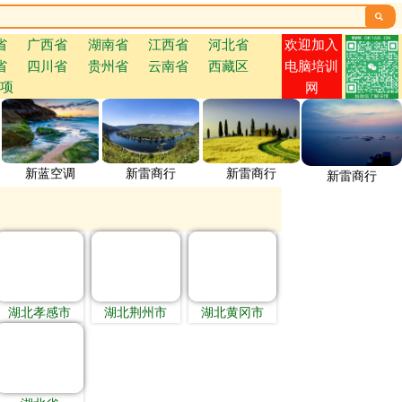

欢迎加入
省
广西省
湖南省
江西省
河北省
省
四川省
贵州省
云南省
西藏区
电脑培训
项
网
新蓝空调
新雷商行
新雷商行
新雷商行
湖北孝感市
湖北荆州市
湖北黄冈市