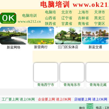
电脑培训 www.ok212
电脑培
北京市
上海市
天津市
电脑培训
山西省
辽宁省
吉林省
黑龙江
www.ok212.cn
陕西省
甘肃省
青海省
宁夏区
新雷商行
江门区实体店
新蓝交通
新蓝网络
青海西宁市
青海海东市
青海海北藏
工厂要上网 请上OK网
企业要上网 请上OK网
店铺要上网 请上OK网
电话：136
微信