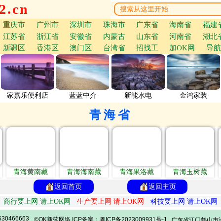
.cn
重庆市
广州市
深圳市
珠海市
广东省
海南省
福建
江苏省
浙江省
安徽省
内蒙古
山东省
河南省
湖北
新疆区
香港区
澳门区
台湾省
招找工
加OK网
导航
家嘉乐便利店
蓝蓝中介
新能水电
金鸿家装
青海省
青海黄南藏
青海海南藏
青海果洛藏
青海玉树藏
返回首页
返回主页
商行要上网 请上OK网
生产要上网 请上OK网
科技要上网 请上OK网
30466663
©OK新蓝网络 ICP备案：粤ICP备2023009931号-1
广东省江门鹤山市沙