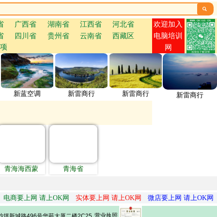

欢迎加入
省
广西省
湖南省
江西省
河北省
省
四川省
贵州省
云南省
西藏区
电脑培训
项
网
新蓝空调
新雷商行
新雷商行
新雷商行
青海海西蒙
青海省
电商要上网 请上OK网
实体要上网 请上OK网
微店要上网 请上OK网
营业执照
坪新城路496号华苑大厦二楼2C25