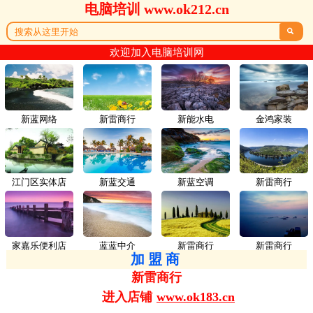
电脑培训 www.ok212.cn

欢迎加入电脑培训网
新蓝网络
新雷商行
新能水电
金鸿家装
江门区实体店
新蓝交通
新蓝空调
新雷商行
家嘉乐便利店
蓝蓝中介
新雷商行
新雷商行
加盟商
新雷商行
进入店铺
www.ok183.cn