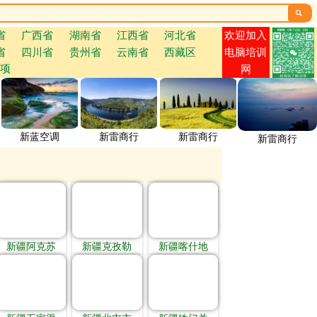

欢迎加入
省
广西省
湖南省
江西省
河北省
省
四川省
贵州省
云南省
西藏区
电脑培训
项
网
新蓝空调
新雷商行
新雷商行
新雷商行
新疆阿克苏
新疆克孜勒
新疆喀什地