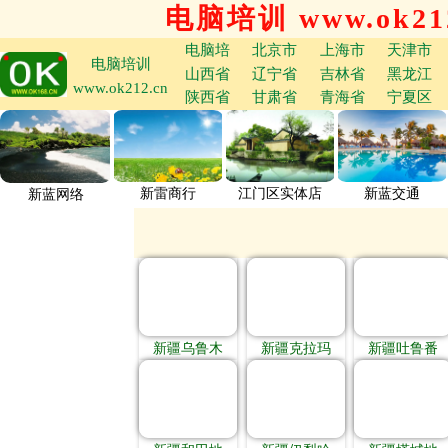
电脑培训 www.ok212
电脑培
北京市
上海市
天津市
电脑培训
山西省
辽宁省
吉林省
黑龙江
www.ok212.cn
陕西省
甘肃省
青海省
宁夏区
新雷商行
江门区实体店
新蓝交通
新蓝网络
新疆乌鲁木
新疆克拉玛
新疆吐鲁番