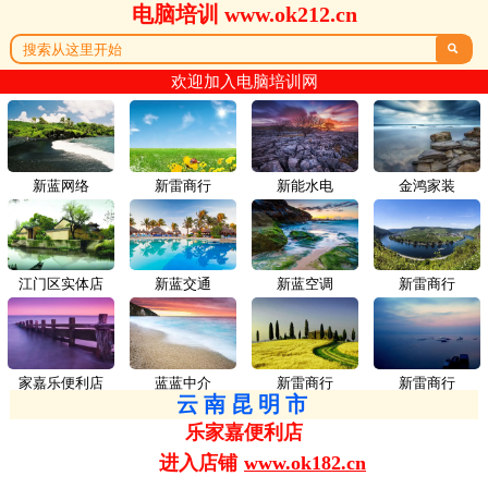
电脑培训 www.ok212.cn

欢迎加入电脑培训网
新蓝网络
新雷商行
新能水电
金鸿家装
江门区实体店
新蓝交通
新蓝空调
新雷商行
家嘉乐便利店
蓝蓝中介
新雷商行
新雷商行
云南昆明市
乐家嘉便利店
进入店铺
www.ok182.cn