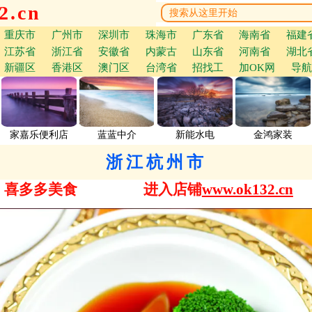
.cn
重庆市
广州市
深圳市
珠海市
广东省
海南省
福建
江苏省
浙江省
安徽省
内蒙古
山东省
河南省
湖北
新疆区
香港区
澳门区
台湾省
招找工
加OK网
导航
家嘉乐便利店
蓝蓝中介
新能水电
金鸿家装
浙江杭州市
喜多多美食
进入店铺
www.ok132.cn