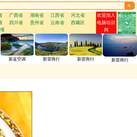

欢迎加入
省
广西省
湖南省
江西省
河北省
省
四川省
贵州省
云南省
西藏区
电脑培训
项
网
新蓝空调
新雷商行
新雷商行
新雷商行