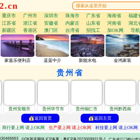
.cn
重庆市
广州市
深圳市
珠海市
广东省
海南省
福建
江苏省
浙江省
安徽省
内蒙古
山东省
河南省
湖北
新疆区
香港区
澳门区
台湾省
招找工
加OK网
导航
家嘉乐便利店
蓝蓝中介
新能水电
金鸿家装
贵州省
贵州安顺市
贵州毕节市
贵州铜仁市
贵州黔西南
返回首页
返回主页
商行要上网 请上OK网
生产要上网 请上OK网
科技要上网 请上OK网
30466663
©OK新蓝网络 ICP备案：粤ICP备2023009931号-1
广东省江门鹤山市沙