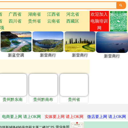

欢迎加入
省
广西省
湖南省
江西省
河北省
省
四川省
贵州省
云南省
西藏区
电脑培训
项
网
新蓝空调
新雷商行
新雷商行
新雷商行
贵州黔东南
贵州黔南布
贵州省
电商要上网 请上OK网
实体要上网 请上OK网
微店要上网 请上OK网
营业执照
坪新城路496号华苑大厦二楼2C25