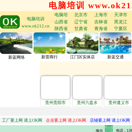
电脑培训 www.ok212
电脑培
北京市
上海市
天津市
电脑培训
山西省
辽宁省
吉林省
黑龙江
www.ok212.cn
陕西省
甘肃省
青海省
宁夏区
新雷商行
江门区实体店
新蓝交通
新蓝网络
贵州贵阳市
贵州六盘水
贵州遵义市
工厂要上网 请上OK网
企业要上网 请上OK网
店铺要上网 请上OK网
电话：136
微信