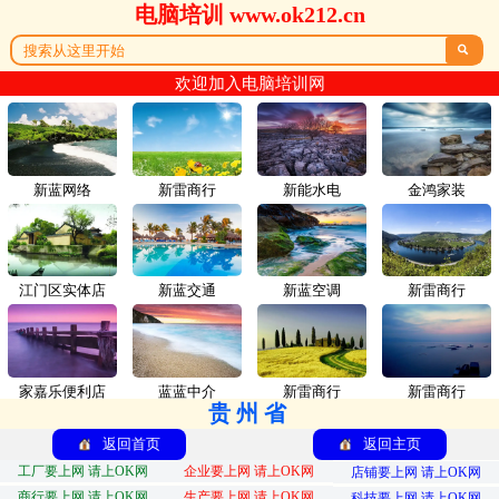
电脑培训 www.ok212.cn

欢迎加入电脑培训网
新蓝网络
新雷商行
新能水电
金鸿家装
江门区实体店
新蓝交通
新蓝空调
新雷商行
家嘉乐便利店
蓝蓝中介
新雷商行
新雷商行
贵州省
返回首页
返回主页
工厂要上网 请上OK网
企业要上网 请上OK网
店铺要上网 请上OK网
商行要上网 请上OK网
生产要上网 请上OK网
科技要上网 请上OK网