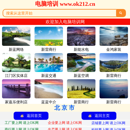
电脑培训 www.ok212.cn

欢迎加入电脑培训网
新蓝网络
新雷商行
新能水电
金鸿家装
江门区实体店
新蓝交通
新蓝空调
新雷商行
家嘉乐便利店
蓝蓝中介
新雷商行
新雷商行
北京市
返回首页
返回主页
工厂要上网 请上OK网
企业要上网 请上OK网
店铺要上网 请上OK网
商行要上网 请上OK网
生产要上网 请上OK网
科技要上网 请上OK网