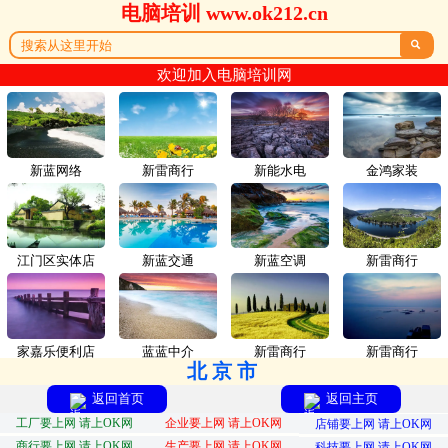
电脑培训 www.ok212.cn

欢迎加入电脑培训网
新蓝网络
新雷商行
新能水电
金鸿家装
江门区实体店
新蓝交通
新蓝空调
新雷商行
家嘉乐便利店
蓝蓝中介
新雷商行
新雷商行
北京市
返回首页
返回主页
工厂要上网 请上OK网
企业要上网 请上OK网
店铺要上网 请上OK网
商行要上网 请上OK网
生产要上网 请上OK网
科技要上网 请上OK网