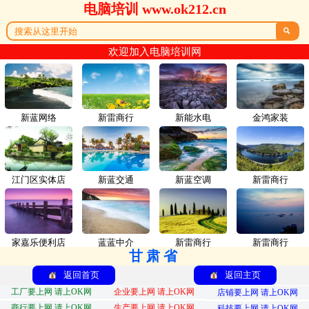
电脑培训 www.ok212.cn

欢迎加入电脑培训网
新蓝网络
新雷商行
新能水电
金鸿家装
江门区实体店
新蓝交通
新蓝空调
新雷商行
家嘉乐便利店
蓝蓝中介
新雷商行
新雷商行
甘肃省
返回首页
返回主页
工厂要上网 请上OK网
企业要上网 请上OK网
店铺要上网 请上OK网
商行要上网 请上OK网
生产要上网 请上OK网
科技要上网 请上OK网