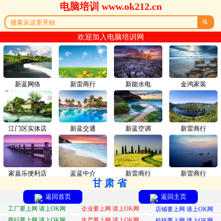
电脑培训 www.ok212.cn

欢迎加入电脑培训网
新蓝网络
新雷商行
新能水电
金鸿家装
江门区实体店
新蓝交通
新蓝空调
新雷商行
家嘉乐便利店
蓝蓝中介
新雷商行
新雷商行
甘肃省
返回首页
返回主页
工厂要上网 请上OK网
企业要上网 请上OK网
店铺要上网 请上OK网
商行要上网 请上OK网
生产要上网 请上OK网
科技要上网 请上OK网