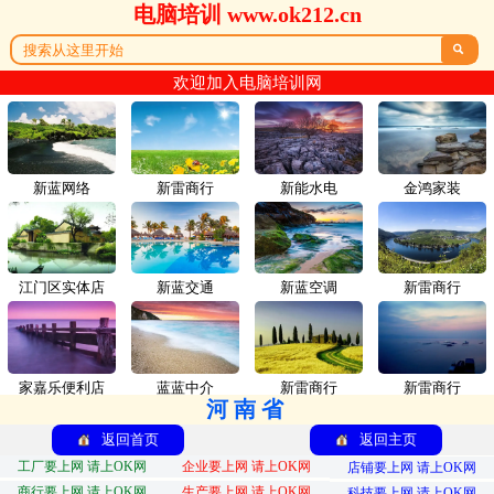
电脑培训 www.ok212.cn

欢迎加入电脑培训网
新蓝网络
新雷商行
新能水电
金鸿家装
江门区实体店
新蓝交通
新蓝空调
新雷商行
家嘉乐便利店
蓝蓝中介
新雷商行
新雷商行
河南省
返回首页
返回主页
工厂要上网 请上OK网
企业要上网 请上OK网
店铺要上网 请上OK网
商行要上网 请上OK网
生产要上网 请上OK网
科技要上网 请上OK网