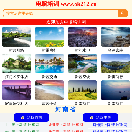
电脑培训 www.ok212.cn

欢迎加入电脑培训网
新蓝网络
新雷商行
新能水电
金鸿家装
江门区实体店
新蓝交通
新蓝空调
新雷商行
家嘉乐便利店
蓝蓝中介
新雷商行
新雷商行
河南省
返回首页
返回主页
工厂要上网 请上OK网
企业要上网 请上OK网
店铺要上网 请上OK网
商行要上网 请上OK网
生产要上网 请上OK网
科技要上网 请上OK网