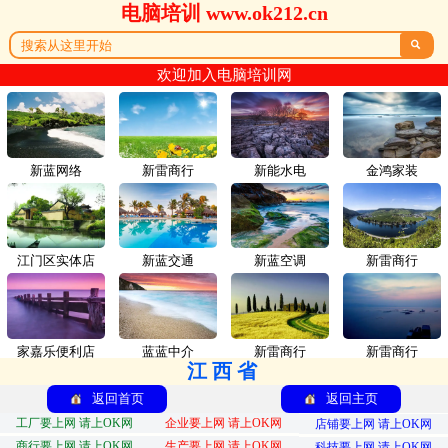
电脑培训 www.ok212.cn

欢迎加入电脑培训网
新蓝网络
新雷商行
新能水电
金鸿家装
江门区实体店
新蓝交通
新蓝空调
新雷商行
家嘉乐便利店
蓝蓝中介
新雷商行
新雷商行
江西省
返回首页
返回主页
工厂要上网 请上OK网
企业要上网 请上OK网
店铺要上网 请上OK网
商行要上网 请上OK网
生产要上网 请上OK网
科技要上网 请上OK网