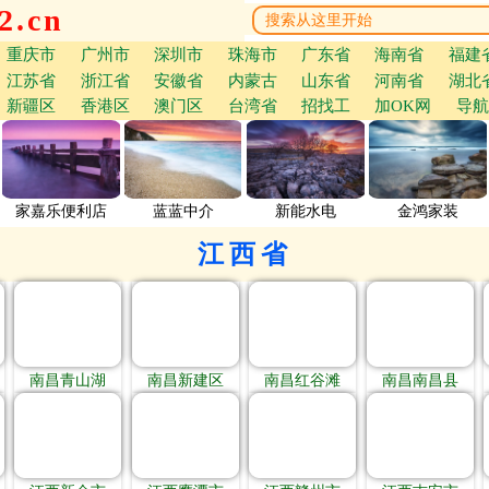
.cn
重庆市
广州市
深圳市
珠海市
广东省
海南省
福建
江苏省
浙江省
安徽省
内蒙古
山东省
河南省
湖北
新疆区
香港区
澳门区
台湾省
招找工
加OK网
导航
家嘉乐便利店
蓝蓝中介
新能水电
金鸿家装
江西省
南昌青山湖
南昌新建区
南昌红谷滩
南昌南昌县