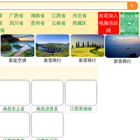

欢迎加入
省
广西省
湖南省
江西省
河北省
省
四川省
贵州省
云南省
西藏区
电脑培训
项
网
新蓝空调
新雷商行
新雷商行
新雷商行
南昌安义县
南昌进贤县
江西景德镇