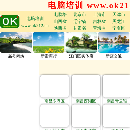
电脑培训 www.ok212
电脑培
北京市
上海市
天津市
电脑培训
山西省
辽宁省
吉林省
黑龙江
www.ok212.cn
陕西省
甘肃省
青海省
宁夏区
新雷商行
江门区实体店
新蓝交通
新蓝网络
南昌东湖区
南昌西湖区
南昌青云谱