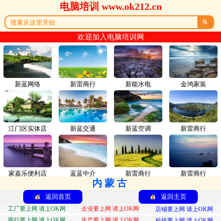
电脑培训 www.ok212.cn

欢迎加入电脑培训网
新蓝网络
新雷商行
新能水电
金鸿家装
江门区实体店
新蓝交通
新蓝空调
新雷商行
家嘉乐便利店
蓝蓝中介
新雷商行
新雷商行
内蒙古
返回首页
返回主页
工厂要上网 请上OK网
企业要上网 请上OK网
店铺要上网 请上OK网
商行要上网 请上OK网
生产要上网 请上OK网
科技要上网 请上OK网