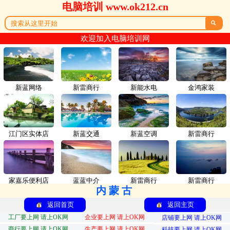
电脑培训 www.ok212.cn

欢迎加入电脑培训网
新蓝网络
新雷商行
新能水电
金鸿家装
江门区实体店
新蓝交通
新蓝空调
新雷商行
家嘉乐便利店
蓝蓝中介
新雷商行
新雷商行
内蒙古
返回首页
返回主页
工厂要上网 请上OK网
企业要上网 请上OK网
店铺要上网 请上OK网
商行要上网 请上OK网
生产要上网 请上OK网
科技要上网 请上OK网