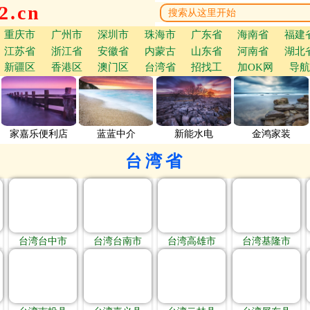
.cn
重庆市
广州市
深圳市
珠海市
广东省
海南省
福建
江苏省
浙江省
安徽省
内蒙古
山东省
河南省
湖北
新疆区
香港区
澳门区
台湾省
招找工
加OK网
导航
家嘉乐便利店
蓝蓝中介
新能水电
金鸿家装
台湾省
台湾台中市
台湾台南市
台湾高雄市
台湾基隆市