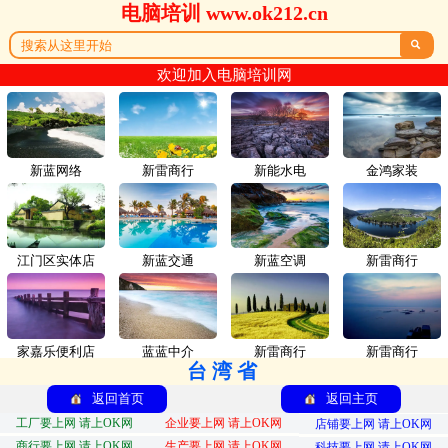
电脑培训 www.ok212.cn

欢迎加入电脑培训网
新蓝网络
新雷商行
新能水电
金鸿家装
江门区实体店
新蓝交通
新蓝空调
新雷商行
家嘉乐便利店
蓝蓝中介
新雷商行
新雷商行
台湾省
返回首页
返回主页
工厂要上网 请上OK网
企业要上网 请上OK网
店铺要上网 请上OK网
商行要上网 请上OK网
生产要上网 请上OK网
科技要上网 请上OK网