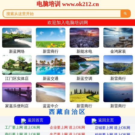
电脑培训 www.ok212.cn

欢迎加入电脑培训网
新蓝网络
新雷商行
新能水电
金鸿家装
江门区实体店
新蓝交通
新蓝空调
新雷商行
家嘉乐便利店
蓝蓝中介
新雷商行
新雷商行
西藏自治区
返回首页
返回主页
工厂要上网 请上OK网
企业要上网 请上OK网
店铺要上网 请上OK网
商行要上网 请上OK网
生产要上网 请上OK网
科技要上网 请上OK网