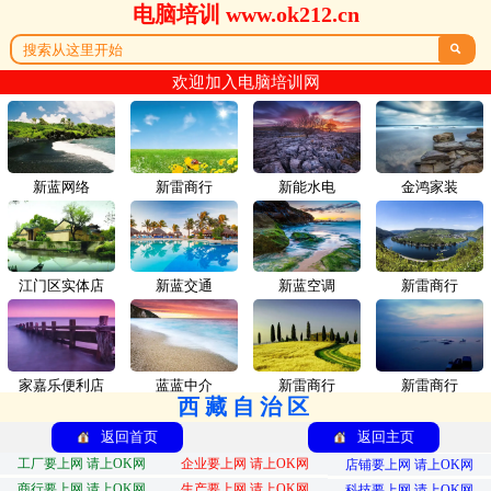
电脑培训 www.ok212.cn

欢迎加入电脑培训网
新蓝网络
新雷商行
新能水电
金鸿家装
江门区实体店
新蓝交通
新蓝空调
新雷商行
家嘉乐便利店
蓝蓝中介
新雷商行
新雷商行
西藏自治区
返回首页
返回主页
工厂要上网 请上OK网
企业要上网 请上OK网
店铺要上网 请上OK网
商行要上网 请上OK网
生产要上网 请上OK网
科技要上网 请上OK网