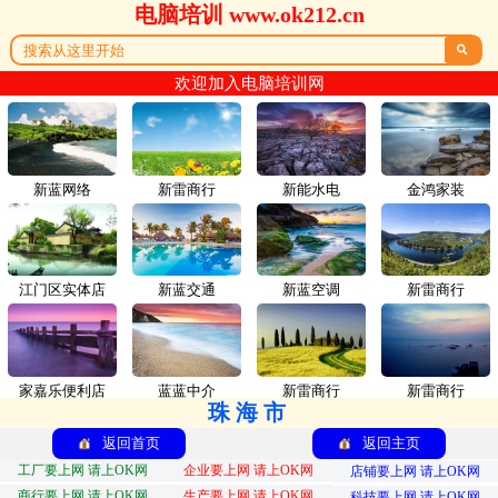
电脑培训 www.ok212.cn

欢迎加入电脑培训网
新蓝网络
新雷商行
新能水电
金鸿家装
江门区实体店
新蓝交通
新蓝空调
新雷商行
家嘉乐便利店
蓝蓝中介
新雷商行
新雷商行
珠海市
返回首页
返回主页
工厂要上网 请上OK网
企业要上网 请上OK网
店铺要上网 请上OK网
商行要上网 请上OK网
生产要上网 请上OK网
科技要上网 请上OK网