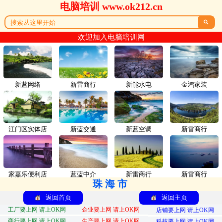
电脑培训 www.ok212.cn

欢迎加入电脑培训网
新蓝网络
新雷商行
新能水电
金鸿家装
江门区实体店
新蓝交通
新蓝空调
新雷商行
家嘉乐便利店
蓝蓝中介
新雷商行
新雷商行
珠海市
返回首页
返回主页
工厂要上网 请上OK网
企业要上网 请上OK网
店铺要上网 请上OK网
商行要上网 请上OK网
生产要上网 请上OK网
科技要上网 请上OK网