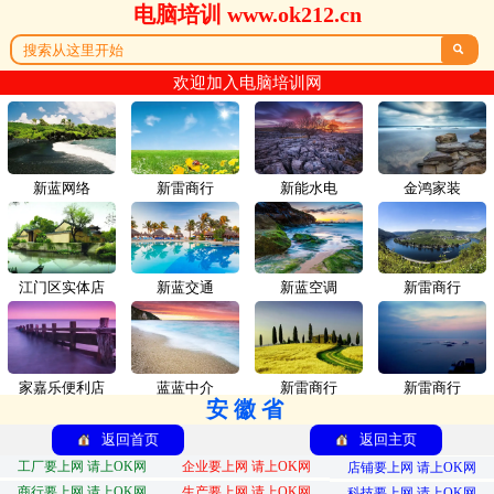
电脑培训 www.ok212.cn

欢迎加入电脑培训网
新蓝网络
新雷商行
新能水电
金鸿家装
江门区实体店
新蓝交通
新蓝空调
新雷商行
家嘉乐便利店
蓝蓝中介
新雷商行
新雷商行
安徽省
返回首页
返回主页
工厂要上网 请上OK网
企业要上网 请上OK网
店铺要上网 请上OK网
商行要上网 请上OK网
生产要上网 请上OK网
科技要上网 请上OK网