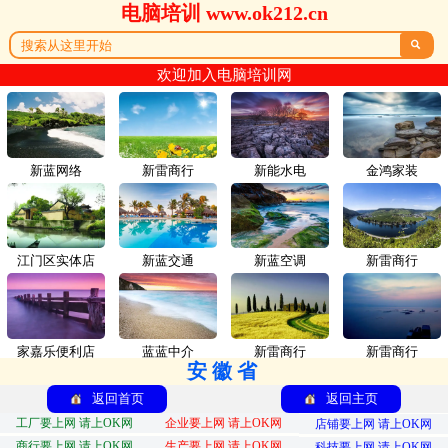
电脑培训 www.ok212.cn

欢迎加入电脑培训网
新蓝网络
新雷商行
新能水电
金鸿家装
江门区实体店
新蓝交通
新蓝空调
新雷商行
家嘉乐便利店
蓝蓝中介
新雷商行
新雷商行
安徽省
返回首页
返回主页
工厂要上网 请上OK网
企业要上网 请上OK网
店铺要上网 请上OK网
商行要上网 请上OK网
生产要上网 请上OK网
科技要上网 请上OK网