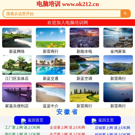
电脑培训 www.ok212.cn

欢迎加入电脑培训网
新蓝网络
新雷商行
新能水电
金鸿家装
江门区实体店
新蓝交通
新蓝空调
新雷商行
家嘉乐便利店
蓝蓝中介
新雷商行
新雷商行
安徽省
返回首页
返回主页
工厂要上网 请上OK网
企业要上网 请上OK网
店铺要上网 请上OK网
商行要上网 请上OK网
生产要上网 请上OK网
科技要上网 请上OK网