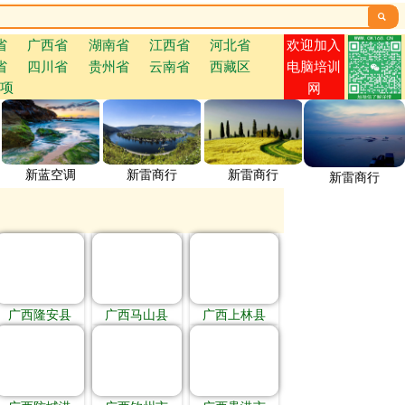

欢迎加入
省
广西省
湖南省
江西省
河北省
省
四川省
贵州省
云南省
西藏区
电脑培训
项
网
新蓝空调
新雷商行
新雷商行
新雷商行
广西隆安县
广西马山县
广西上林县