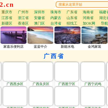
.cn
重庆市
广州市
深圳市
珠海市
广东省
海南省
福建
江苏省
浙江省
安徽省
内蒙古
山东省
河南省
湖北
新疆区
香港区
澳门区
台湾省
招找工
加OK网
导航
家嘉乐便利店
蓝蓝中介
新能水电
金鸿家装
广西省
广西西乡区
广西良庆区
广西邕宁区
广西宁武鸣