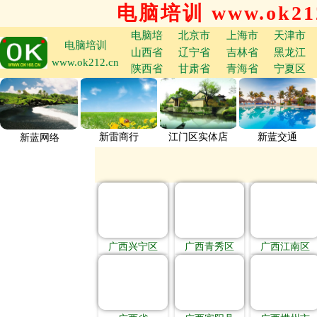
电脑培训 www.ok212
电脑培
北京市
上海市
天津市
电脑培训
山西省
辽宁省
吉林省
黑龙江
www.ok212.cn
陕西省
甘肃省
青海省
宁夏区
新雷商行
江门区实体店
新蓝交通
新蓝网络
广西兴宁区
广西青秀区
广西江南区