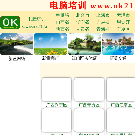
电脑培训 www.ok212
电脑培
北京市
上海市
天津市
电脑培训
山西省
辽宁省
吉林省
黑龙江
www.ok212.cn
陕西省
甘肃省
青海省
宁夏区
新雷商行
江门区实体店
新蓝交通
新蓝网络
广西兴宁区
广西青秀区
广西江南区