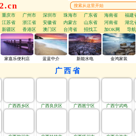
.cn
重庆市
广州市
深圳市
珠海市
广东省
海南省
福建
江苏省
浙江省
安徽省
内蒙古
山东省
河南省
湖北
新疆区
香港区
澳门区
台湾省
招找工
加OK网
导航
家嘉乐便利店
蓝蓝中介
新能水电
金鸿家装
广西省
广西西乡区
广西良庆区
广西邕宁区
广西宁武鸣