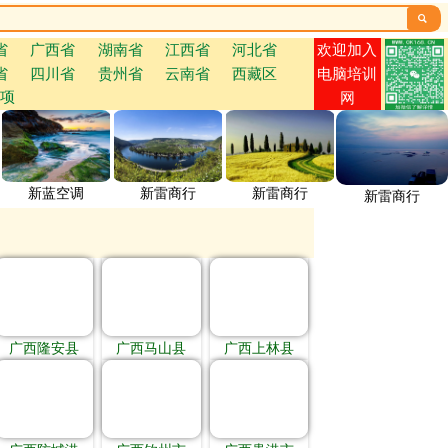

欢迎加入
省
广西省
湖南省
江西省
河北省
省
四川省
贵州省
云南省
西藏区
电脑培训
项
网
新蓝空调
新雷商行
新雷商行
新雷商行
广西隆安县
广西马山县
广西上林县