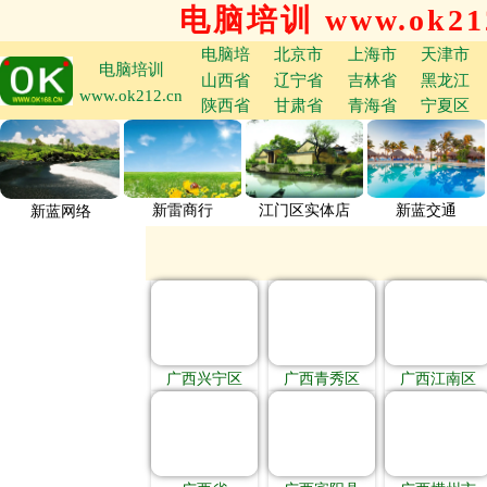
电脑培训 www.ok212
电脑培
北京市
上海市
天津市
电脑培训
山西省
辽宁省
吉林省
黑龙江
www.ok212.cn
陕西省
甘肃省
青海省
宁夏区
新雷商行
江门区实体店
新蓝交通
新蓝网络
广西兴宁区
广西青秀区
广西江南区