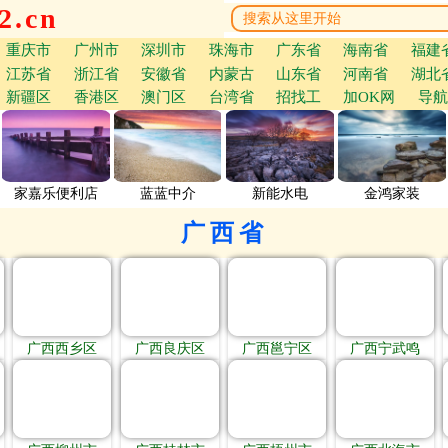
.cn
重庆市
广州市
深圳市
珠海市
广东省
海南省
福建
江苏省
浙江省
安徽省
内蒙古
山东省
河南省
湖北
新疆区
香港区
澳门区
台湾省
招找工
加OK网
导航
家嘉乐便利店
蓝蓝中介
新能水电
金鸿家装
广西省
广西西乡区
广西良庆区
广西邕宁区
广西宁武鸣