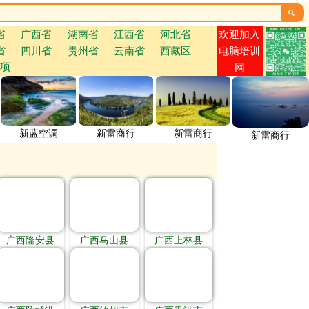

欢迎加入
省
广西省
湖南省
江西省
河北省
省
四川省
贵州省
云南省
西藏区
电脑培训
项
网
新蓝空调
新雷商行
新雷商行
新雷商行
广西隆安县
广西马山县
广西上林县