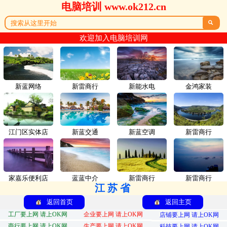
电脑培训 www.ok212.cn

欢迎加入电脑培训网
新蓝网络
新雷商行
新能水电
金鸿家装
江门区实体店
新蓝交通
新蓝空调
新雷商行
家嘉乐便利店
蓝蓝中介
新雷商行
新雷商行
江苏省
返回首页
返回主页
工厂要上网 请上OK网
企业要上网 请上OK网
店铺要上网 请上OK网
商行要上网 请上OK网
生产要上网 请上OK网
科技要上网 请上OK网