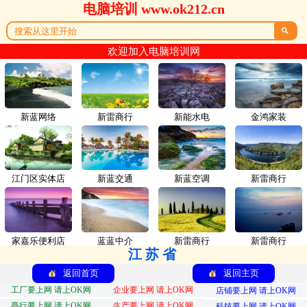
电脑培训 www.ok212.cn

欢迎加入电脑培训网
新蓝网络
新雷商行
新能水电
金鸿家装
江门区实体店
新蓝交通
新蓝空调
新雷商行
家嘉乐便利店
蓝蓝中介
新雷商行
新雷商行
江苏省
返回首页
返回主页
工厂要上网 请上OK网
企业要上网 请上OK网
店铺要上网 请上OK网
商行要上网 请上OK网
生产要上网 请上OK网
科技要上网 请上OK网