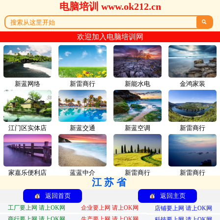
电脑培训 www.ok212.cn

欢迎加入电脑培训网
新蓝网络
新雷商行
新能水电
金鸿家装
江门区实体店
新蓝交通
新蓝空调
新雷商行
家嘉乐便利店
蓝蓝中介
新雷商行
新雷商行
江苏省
返回首页
返回主页
工厂要上网 请上OK网
企业要上网 请上OK网
店铺要上网 请上OK网
商行要上网 请上OK网
生产要上网 请上OK网
科技要上网 请上OK网