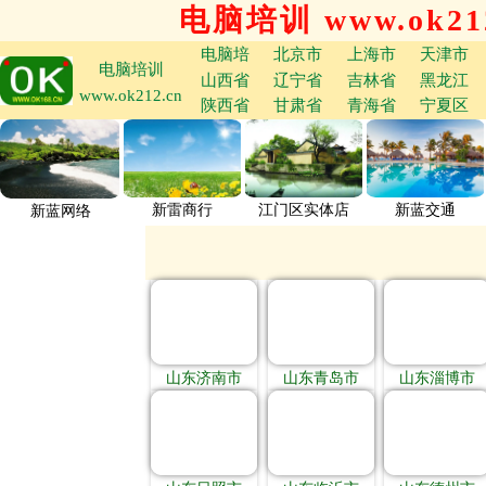
电脑培训 www.ok212
电脑培
北京市
上海市
天津市
电脑培训
山西省
辽宁省
吉林省
黑龙江
www.ok212.cn
陕西省
甘肃省
青海省
宁夏区
新雷商行
江门区实体店
新蓝交通
新蓝网络
山东济南市
山东青岛市
山东淄博市