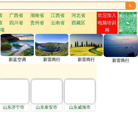

欢迎加入
省
广西省
湖南省
江西省
河北省
省
四川省
贵州省
云南省
西藏区
电脑培训
项
网
新蓝空调
新雷商行
新雷商行
新雷商行
山东济宁市
山东泰安市
山东威海市