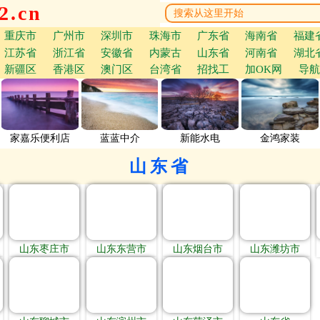
.cn
重庆市
广州市
深圳市
珠海市
广东省
海南省
福建
江苏省
浙江省
安徽省
内蒙古
山东省
河南省
湖北
新疆区
香港区
澳门区
台湾省
招找工
加OK网
导航
家嘉乐便利店
蓝蓝中介
新能水电
金鸿家装
山东省
山东枣庄市
山东东营市
山东烟台市
山东潍坊市