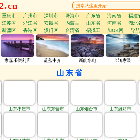
.cn
重庆市
广州市
深圳市
珠海市
广东省
海南省
福建
江苏省
浙江省
安徽省
内蒙古
山东省
河南省
湖北
新疆区
香港区
澳门区
台湾省
招找工
加OK网
导航
家嘉乐便利店
蓝蓝中介
新能水电
金鸿家装
山东省
山东枣庄市
山东东营市
山东烟台市
山东潍坊市