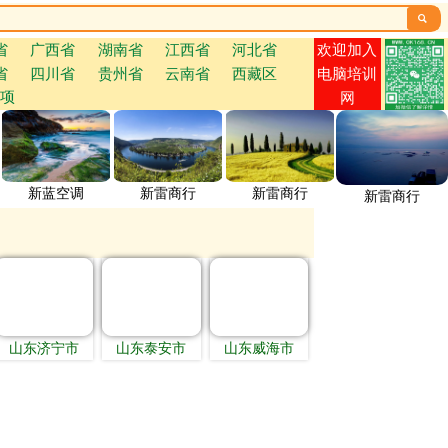

欢迎加入
省
广西省
湖南省
江西省
河北省
省
四川省
贵州省
云南省
西藏区
电脑培训
项
网
新蓝空调
新雷商行
新雷商行
新雷商行
山东济宁市
山东泰安市
山东威海市