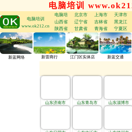
电脑培训 www.ok212
电脑培
北京市
上海市
天津市
电脑培训
山西省
辽宁省
吉林省
黑龙江
www.ok212.cn
陕西省
甘肃省
青海省
宁夏区
新雷商行
江门区实体店
新蓝交通
新蓝网络
山东济南市
山东青岛市
山东淄博市