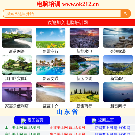
电脑培训 www.ok212.cn

欢迎加入电脑培训网
新蓝网络
新雷商行
新能水电
金鸿家装
江门区实体店
新蓝交通
新蓝空调
新雷商行
家嘉乐便利店
蓝蓝中介
新雷商行
新雷商行
山东省
返回首页
返回主页
工厂要上网 请上OK网
企业要上网 请上OK网
店铺要上网 请上OK网
商行要上网 请上OK网
生产要上网 请上OK网
科技要上网 请上OK网