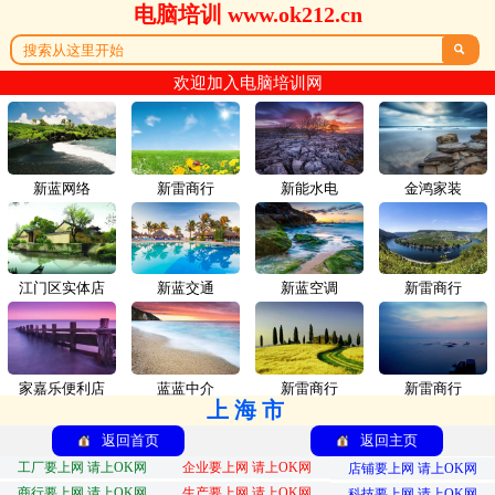
电脑培训 www.ok212.cn

欢迎加入电脑培训网
新蓝网络
新雷商行
新能水电
金鸿家装
江门区实体店
新蓝交通
新蓝空调
新雷商行
家嘉乐便利店
蓝蓝中介
新雷商行
新雷商行
上海市
返回首页
返回主页
工厂要上网 请上OK网
企业要上网 请上OK网
店铺要上网 请上OK网
商行要上网 请上OK网
生产要上网 请上OK网
科技要上网 请上OK网