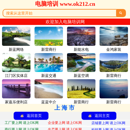
电脑培训 www.ok212.cn

欢迎加入电脑培训网
新蓝网络
新雷商行
新能水电
金鸿家装
江门区实体店
新蓝交通
新蓝空调
新雷商行
家嘉乐便利店
蓝蓝中介
新雷商行
新雷商行
上海市
返回首页
返回主页
工厂要上网 请上OK网
企业要上网 请上OK网
店铺要上网 请上OK网
商行要上网 请上OK网
生产要上网 请上OK网
科技要上网 请上OK网