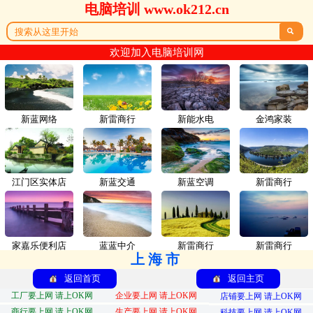
电脑培训 www.ok212.cn

欢迎加入电脑培训网
新蓝网络
新雷商行
新能水电
金鸿家装
江门区实体店
新蓝交通
新蓝空调
新雷商行
家嘉乐便利店
蓝蓝中介
新雷商行
新雷商行
上海市
返回首页
返回主页
工厂要上网 请上OK网
企业要上网 请上OK网
店铺要上网 请上OK网
商行要上网 请上OK网
生产要上网 请上OK网
科技要上网 请上OK网